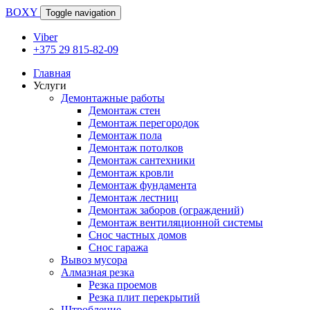
BOXY
Toggle navigation
Viber
+375 29 815-82-09
Главная
Услуги
Демонтажные работы
Демонтаж стен
Демонтаж перегородок
Демонтаж пола
Демонтаж потолков
Демонтаж сантехники
Демонтаж кровли
Демонтаж фундамента
Демонтаж лестниц
Демонтаж заборов (ограждений)
Демонтаж вентиляционной системы
Снос частных домов
Снос гаража
Вывоз мусора
Алмазная резка
Резка проемов
Резка плит перекрытий
Штробление